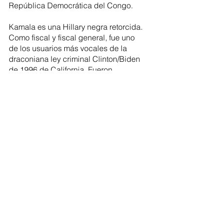
República Democrática del Congo.
Kamala es una Hillary negra retorcida. 
Como fiscal y fiscal general, fue uno 
de los usuarios más vocales de la 
draconiana ley criminal Clinton/Biden 
de 1996 de California. Fueron 
arrestados varias veces por beber en 
público, dormir en parques públicos y 
otras intrusiones ilegales. Todos estos 
efectos secundarios están 
relacionados con la pobreza, la falta 
de vivienda y, sí, problemas de 
enfermedades mentales. Kamala es 
una demócrata moderada, también 
conocida como un mini-mini 
republicano.
26/8/2019 10/1/2020 30/11/2020