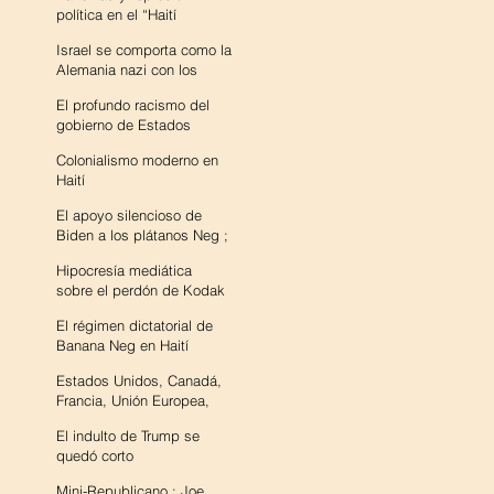
política en el “Haití
desapareciendo.
ocupado por Estados
Israel se comporta como la
Unidos”
Alemania nazi con los
palestinos
El profundo racismo del
gobierno de Estados
Unidos hacia Haití
Colonialismo moderno en
Haití
El apoyo silencioso de
Biden a los plátanos Neg ;
Estados Unidos apoyó la
Hipocresía mediática
tiranía en Haití
sobre el perdón de Kodak
El régimen dictatorial de
Banana Neg en Haití
Estados Unidos, Canadá,
Francia, Unión Europea,
Naciones Unidas, OEA -
El indulto de Trump se
Cáncer Maligno Haití
quedó corto
Mini-Republicano ; Joe