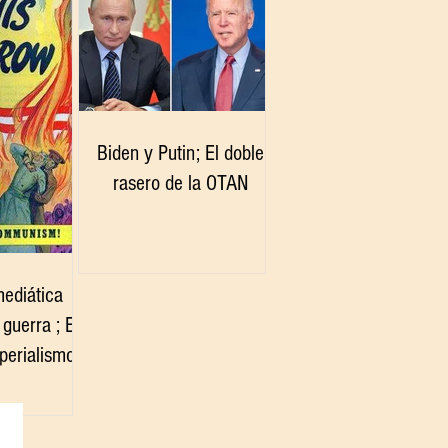
Biden y Putin; El doble
rasero de la OTAN
ediática
guerra ; El
perialismo