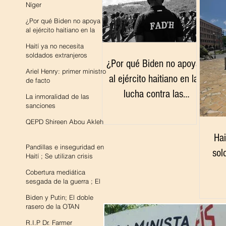
Níger
¿Por qué Biden no apoya
al ejército haitiano en la
lucha contra las pandillas?
Haití ya no necesita
soldados extranjeros
¿Por qué Biden no apoya
Ariel Henry: primer ministro
al ejército haitiano en la
de facto
lucha contra las
La inmoralidad de las
sanciones
pandillas?
QEPD Shireen Abou Akleh
Hai
Pandillas e inseguridad en
sol
Haití ; Se utilizan crisis
fabricadas para justificar la
Cobertura mediática
intervención extranjera
sesgada de la guerra ; El
legado del imperialismo
Biden y Putin; El doble
rasero de la OTAN
R.I.P Dr. Farmer