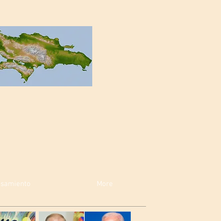
nsamiento
More