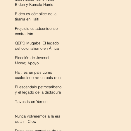
Biden y Kamala Harris
Biden es cómplice de la
tiranía en Haití
Prejuicio estadounidense
contra Irán
QEPD Mugabe; El legado
del colonialismo en África
Elección de Jovenel
Moïse; Apoyo
estadounidense a la tiranía
Haití es un país como
en Haití
cualquier otro: un país que
no está roto
El escándalo petrocaribeño
y el legado de la dictadura
de Diwali
Travestis en Yemen
Nunca volveremos a la era
de Jim Crow
Decisiones correctas de un