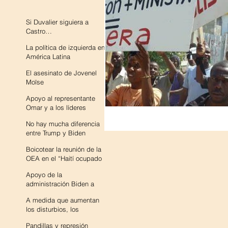
Si Duvalier siguiera a
Castro…
La política de izquierda en
América Latina
El asesinato de Jovenel
Moïse
Apoyo al representante
Omar y a los líderes
progresistas
No hay mucha diferencia
entre Trump y Biden
Boicotear la reunión de la
OEA en el “Haití ocupado
por Estados Unidos”
Apoyo de la
administración Biden a
Jovenel Moise
A medida que aumentan
los disturbios, los
haitianos temen que la
Pandillas y represión
democracia esté