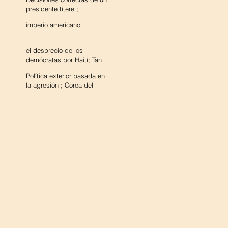
presidente títere ;
¿Soulouque posible?
imperio americano
el desprecio de los
demócratas por Haití; Tan
racista como Trump
Política exterior basada en
la agresión ; Corea del
Norte y Venezuela