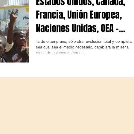
Estados Unidos, Canadá,
Francia, Unión Europea,
Naciones Unidas, OEA -
Cáncer Maligno Haití
Tarde o temprano, sólo otra revolución total y completa,
sea cual sea el medio necesario, cambiará la miseria
diaria de quienes sufren en...