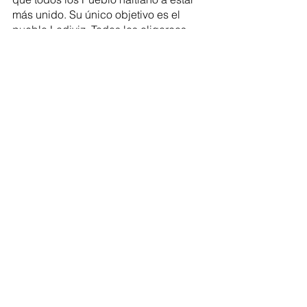
más unido. Su único objetivo es el 
pueblo Ladiviz. Todos los oligarcas 
políticos como los pequeños 
talibanes, Aristide Avalas, y la 
pequeña Simone Phtkkkk, JMC, etc., 
no tienen nada más que ofrecer al 
pueblo, el tiempo se acabó. , son los 
únicos nuevos patriotas, nacionalistas 
y visionarios.
19/06/22 27/08/22
Comentarios