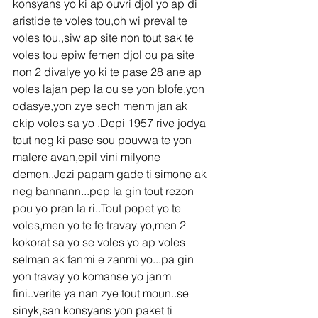
konsyans yo ki ap ouvri djol yo ap di 
aristide te voles tou,oh wi preval te 
voles tou,,siw ap site non tout sak te 
voles tou epiw femen djol ou pa site 
non 2 divalye yo ki te pase 28 ane ap 
voles lajan pep la ou se yon blofe,yon 
odasye,yon zye sech menm jan ak 
ekip voles sa yo .Depi 1957 rive jodya 
tout neg ki pase sou pouvwa te yon 
malere avan,epil vini milyone 
demen..Jezi papam gade ti simone ak 
neg bannann...pep la gin tout rezon 
pou yo pran la ri..Tout popet yo te 
voles,men yo te fe travay yo,men 2 
kokorat sa yo se voles yo ap voles 
selman ak fanmi e zanmi yo...pa gin 
yon travay yo komanse yo janm 
fini..verite ya nan zye tout moun..se 
sinyk,san konsyans yon paket ti 