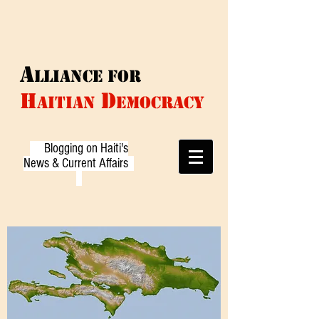
A
LLIANCE f
or
D
H
AITIAN
EMOCRACY
Blogging on Haiti's
News & Current Affairs