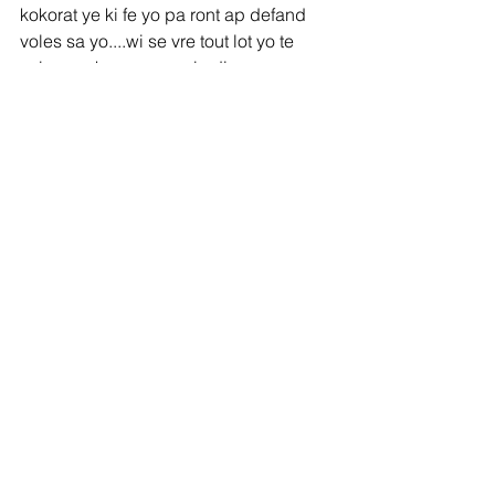
kokorat ye ki fe yo pa ront ap defand 
voles sa yo....wi se vre tout lot yo te 
voles vre,kounya pep la di ase...nou 
tout we fatra,nou tout we lopital 
jeneral,nou tout we kondisyon polis ap 
travay nan la ri ya..nou tout we pil ti 
moun sa yo nan la ri,ki ap mande,siye 
vwati..kote konsyans nou?Kot Kob 
Petwo Karibe Ya Ak $1.50 sou tout 
transfe ki ap antre Ayiti chak jou yo..?
pep dwe jwen kob sa yo...
6/11/2019