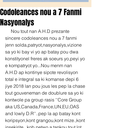
Codoleances nou a 7 Fanmi
Nasyonalys
     Nou tout nan A.H.D prezante 
sincere codoleances nou a 7 fanmi 
jenn solda,patryot,nasyonalys,vizione 
sa yo ki bay vi yo ap batay pou dwa 
konstityonel freres ak soeurs yo,peyi yo 
e kompatryot yo...Nou menm nan 
A.H.D ap kontinye sipote revolisyon 
total e integral sa ki komanse depi 6 
jiye 2018 lan pou jous les pep la chase 
tout gouveneman de doublure sa yo ki 
kontwole pa group rasis ''Core Group 
aka US,Canada,France,UN,EU,OAS 
and lowly D.R''..pep la ap batay kont 
koripsyon,kont grangou,kont mize.,kont 
insekirite...kob petwo a tankou tout lot 