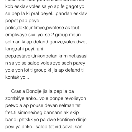
kob esklav voles sa yo ap fe gagot yo 
se pep la ki pral peyel...pandan esklav 
popet pap peye 
polis,dokte,infimye,pwofese ak tout 
emplwaye sivil yo..se 2 group moun 
selman ki ap defand gonze,voles,dwet 
long,rahi peyi,rahi 
pep,restavek,inkonpetan,kriminel,asasi
n sa yo se salop,voles zye sech parey 
yo,e yon lot ti group ki jis ap defand ti 
kontak yo...
     Gras a Bondje jis la,pep la pa 
zombifye anko...vole ponpe revolisyon 
petwo a ap pouse devan selman tet 
fret..ti simone/neg bannann ak ekip 
bandi phtkkk yo pa dwe kontinye dirije 
peyi ya anko...salop,tet vid,sovaj san 