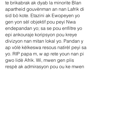
te brikabrak ak dyab la minorite Blan 
apartheid gouvènman an nan Lafrik di 
sid bò kote. Etazini ak Ewopeyen yo 
gen yon sèl objektif pou peyi Nwa 
endepandan yo; sa se pou enfiltre yo 
epi ankouraje koripsyon pou kreye 
divizyon nan mitan lokal yo. Pandan y 
ap vòlè kèlkeswa resous natirèl peyi sa 
yo. RIP papa m, w ap rete youn nan pi 
gwo lidè Afrik. Wi, mwen gen plis 
respè ak admirasyon pou ou ke mwen 
p'ap janm genyen pou "konpwomi" 
Nelson Mandela. Minorite Blan Afrik di 
Sid li yo toujou nan kontwòl 70% nan 
peyi a.
9/6/2019