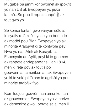
Mugabe pa janm konpwomèt ak ipokrit 
yo nan US ak Ewopeyen yo jiska 
lanmò...Se pou li repoze anpè ✌️ ak 
tout gwo yo.
Se konsa lontan gwo vanyan sòlda. 
Inisyativ refòm tè li yo te yon bon lide 
ak modèl pou Blan Ewopeyen yo ak 
minorite Arab/jwif ki te kontwole peyi 
Nwa yo nan Afrik ak Karayib la. 
Espesyalman Ayiti, peyi ki te goumen 
ak ranpòte endepandans li an 1804, 
men ki rete pòv ak tout sipò 
gouvènman ameriken an ak Ewopeyen 
yo ki te vòlè pi fò nan tè agrikòl yo pou 
minorite arab/jwif yo.
Kòm toujou, gouvènman ameriken an 
ak gouvènman Ewopeyen yo vilnerize 
ak demonize gwo liberatè sa a, men li 