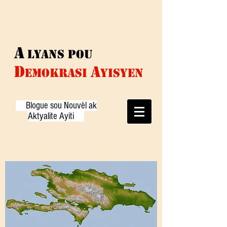
A
Lyans pou
D
A
EMOKRASI
yisyen
Blogue sou Nouvèl ak
Aktyalite Ayiti