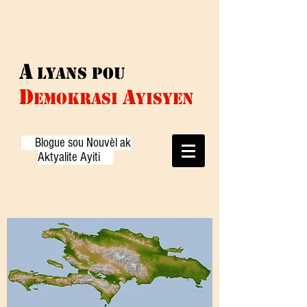
A
Lyans pou
D
A
EMOKRASI
yisyen
Blogue sou Nouvèl ak
Aktyalite Ayiti