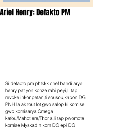
Ariel Henry: Defakto PM
Si defacto pm phtkkk chef bandi aryel 
henry pat yon konze rahi peyi,li tap 
revoke inkonpetan,ti sousou,kapon DG 
PNH la ak tout lot gwo salop ki komise 
gwo komisarya Omega 
kafou/Mahotiere/Thor a,li tap pwomote 
komise Myskadin kom DG epi DG 