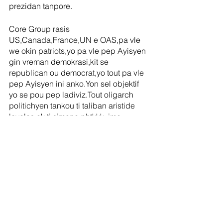
prezidan tanpore.
Core Group rasis 
US,Canada,France,UN e OAS,pa vle 
we okin patriots,yo pa vle pep Ayisyen 
gin vreman demokrasi,kit se 
republican ou democrat,yo tout pa vle 
pep Ayisyen ini anko.Yon sel objektif 
yo se pou pep ladiviz.Tout oligarch 
politichyen tankou ti taliban aristide 
lavalas ak ti simone phtkkk ,jmc 
elatrye,pa gin anyen pou yo ofri pep la 
anko,tan yo pase,se sel nouvo 
patriyòt,nasyonalis ak vizyone.
6/19/22 8/27/22