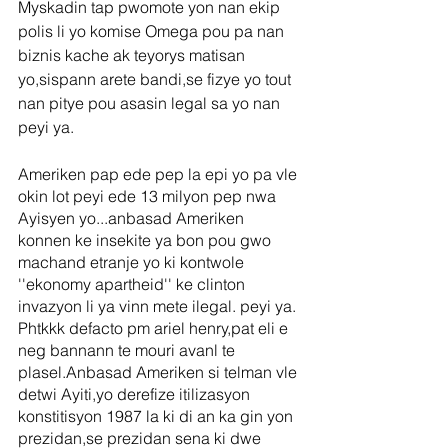
Myskadin tap pwomote yon nan ekip 
polis li yo komise Omega pou pa nan 
biznis kache ak teyorys matisan 
yo,sispann arete bandi,se fizye yo tout 
nan pitye pou asasin legal sa yo nan 
peyi ya.
Ameriken pap ede pep la epi yo pa vle 
okin lot peyi ede 13 milyon pep nwa 
Ayisyen yo...anbasad Ameriken 
konnen ke insekite ya bon pou gwo 
machand etranje yo ki kontwole 
''ekonomy apartheid'' ke clinton 
invazyon li ya vinn mete ilegal. peyi ya. 
Phtkkk defacto pm ariel henry,pat eli e 
neg bannann te mouri avanl te 
plasel.Anbasad Ameriken si telman vle 
detwi Ayiti,yo derefize itilizasyon 
konstitisyon 1987 la ki di an ka gin yon 
prezidan,se prezidan sena ki dwe 