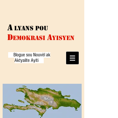
A
Lyans pou
D
A
EMOKRASI
yisyen
Blogue sou Nouvèl ak
Aktyalite Ayiti