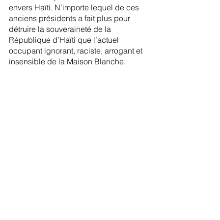
envers Haïti. N’importe lequel de ces 
anciens présidents a fait plus pour 
détruire la souveraineté de la 
République d’Haïti que l’actuel 
occupant ignorant, raciste, arrogant et 
insensible de la Maison Blanche.
J'ai fièrement voté pour le président 
Trump pour deux raisons seulement : 
définancer l'occupation illégitime 
d'Haïti par l'ONU très corrompue et 
hors de propos et ses soldats 
mercenaires et poursuivre 
agressivement les « Clinton véreux » 
dans toutes les lois pour tous. crimes 
odieux.
19/07/2017 12/01/2018