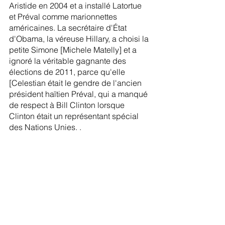
Aristide en 2004 et a installé Latortue 
et Préval comme marionnettes 
américaines. La secrétaire d'État 
d'Obama, la véreuse Hillary, a choisi la 
petite Simone [Michele Matelly] et a 
ignoré la véritable gagnante des 
élections de 2011, parce qu'elle 
[Celestian était le gendre de l'ancien 
président haïtien Préval, qui a manqué 
de respect à Bill Clinton lorsque 
Clinton était un représentant spécial 
des Nations Unies. .
Pendant ce temps en Haïti, Bill Clinton, 
l'ancien président américain est 
devenu le DICTATEUR PAR DÉFAUT. Il 
contrôlait totalement près de 22 
milliards de dollars américains que le 
monde avait consacrés aux efforts de 
reconstruction d'Haïti après le 