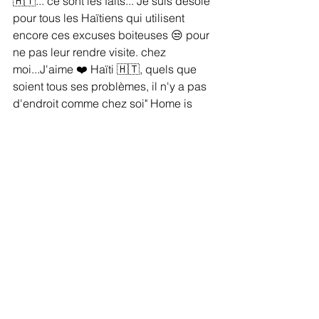
🇭🇹... ce sont les faits... Je suis désolé 
pour tous les Haïtiens qui utilisent 
encore ces excuses boiteuses 😒 pour 
ne pas leur rendre visite. chez 
moi...J'aime ❤️ Haïti 🇭🇹, quels que 
soient tous ses problèmes, il n'y a pas 
d'endroit comme chez soi" Home is 
Home
24/8/2019
Commentaires